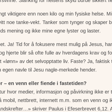
rsvinne. Slanking for helsens skyld burde sikkert fle
t viktigere enn noen kilo og min fysiske helse. Min
vitt noe tanke-vekt. Tanker som tynger og skaper 
ds mening og ikke mine egne lyster og laster.
lhet. Ja! Tid for å fokusere mest mulig på Jesus, h
 hjerte blir så ofte fulle av hverdagens krav og f
 «lønn» av det selvopptatte liv. Faste? Ja, faktisk 
 egen navle til Jesu nagle-merkede hender.
r – en venn eller fiende i fastetiden?
tur hvor medier, informasjon og påvirkning ikke er t
 mobil, nettbrett, internett m.m. som en venn og i
ndskrefter…» skriver Paulus i Efeserbrevet 6,12. Av