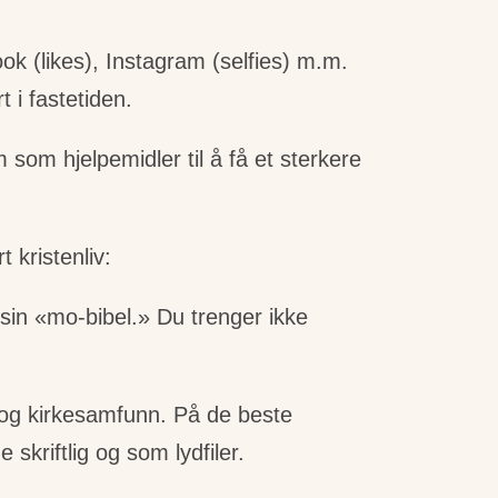
ook (likes), Instagram (selfies) m.m.
 i fastetiden.
om hjelpemidler til å få et sterkere
 kristenliv:
in «mo-bibel.» Du trenger ikke
r og kirkesamfunn. På de beste
kriftlig og som lydfiler.