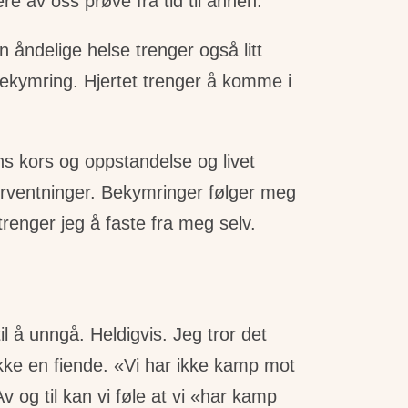
re av oss prøve fra tid til annen.
 åndelige helse trenger også litt
bekymring. Hjertet trenger å komme i
ans kors og oppstandelse og livet
orventninger. Bekymringer følger meg
trenger jeg å faste fra meg selv.
il å unngå. Heldigvis. Jeg tror det
kke en fiende. «Vi har ikke kamp mot
 og til kan vi føle at vi «har kamp