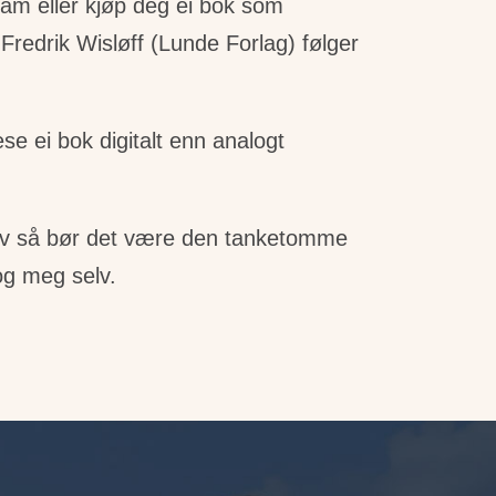
ram eller kjøp deg ei bok som
redrik Wisløff (Lunde Forlag) følger
ese ei bok digitalt enn analogt
g av så bør det være den tanketomme
og meg selv.