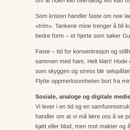
om at noen kilo overflødig fett kan fo
Som kristen handler faste om noe lang
«trim». Tankene mine trenger å bli k
bedre form – et hjerte som søker Gu
Faste – tid for konsentrasjon og stil
sammen med ham. Helt klart! Hode og
som skyggen og stress blir selvpåført
Flytte oppmerksomheten bort fra min
Sosiale, analoge og digitale medie
Vi lever i en tid og en samfunnsstruk
handler om at vi må lære oss å se på
kjøtt eller blod, men mot makter og å