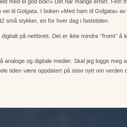
veld med ei god bok!» Det har mange erfart. Finn f
ei til Golgata. I boken «Med ham til Golgata» av F
2 små stykker, en for hver dag i fastetiden.
digitalt på nettbrett. Det er ikke mindre "fromt" å l
g på analoge og digitale medier. Skal jeg logge me
hele tiden være oppdatert på siste nytt om verden 