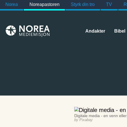
Norea
Noreapastoren
Styrk din tro
TV
R
Andakter
Bibel
Digitale media - en venn elle
Pixabay