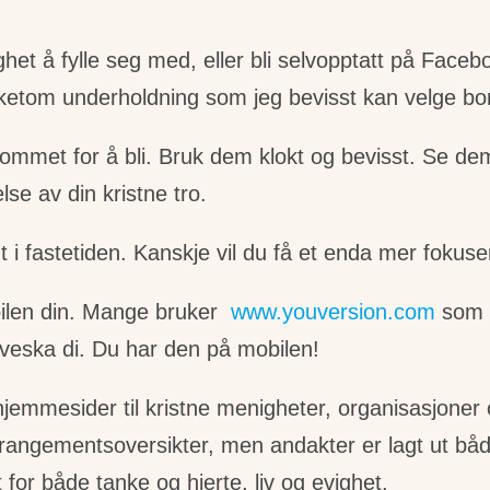
ghet å fylle seg med, eller bli selvopptatt på Faceb
etom underholdning som jeg bevisst kan velge bort
et for å bli. Bruk dem klokt og bevisst. Se dem s
lse av din kristne tro.
i fastetiden. Kanskje vil du få et enda mer fokusert
obilen din. Mange bruker
www.youversion.com
som s
 veska di. Du har den på mobilen!
v hjemmesider til kristne menigheter, organisasjone
angementsoversikter, men andakter er lagt ut både s
for både tanke og hjerte, liv og evighet.