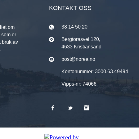
KONTAKT OSS
38 14 50 20
liet om
r som er
Bergtorasvei 120,
t bruk av
4633 Kristiansand
.
post@norea.no
Kontonummer: 3000.63.49494
Vipps-nr: 74066