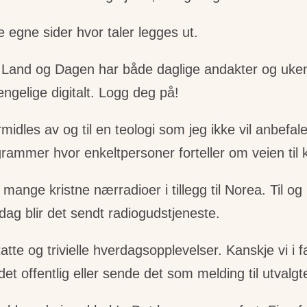
 egne sider hvor taler legges ut.
t Land og Dagen har både daglige andakter og uken
engelige digitalt. Logg deg på!
ormidles av og til en teologi som jeg ikke vil anbe
mmer hvor enkeltpersoner forteller om veien til kr
r mange kristne nærradioer i tillegg til Norea. Til
ag blir det sendt radiogudstjeneste.
tatte og trivielle hverdagsopplevelser. Kanskje vi i 
et offentlig eller sende det som melding til utvalgt