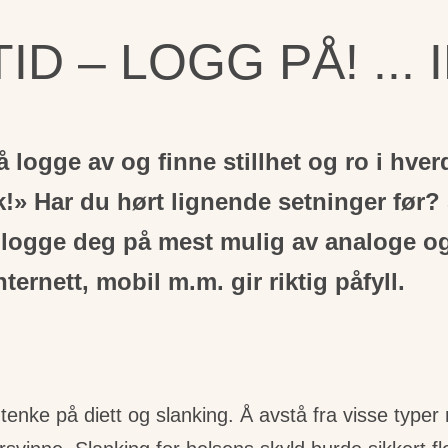
D – LOGG PÅ! ... 
 å logge av og finne stillhet og ro i hve
!» Har du hørt lignende setninger før? S
å logge deg på mest mulig av analoge og 
ternett, mobil m.m. gir riktig påfyll.
 tenke på diett og slanking. Å avstå fra visse type