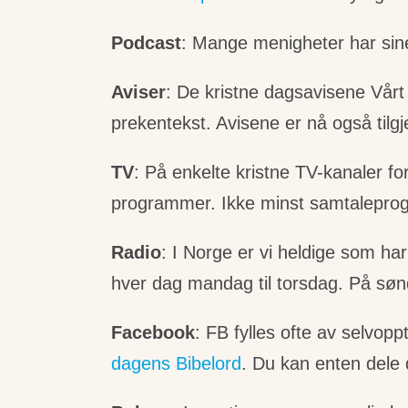
Podcast
: Mange menigheter har sine
Aviser
: De kristne dagsavisene Vår
prekentekst. Avisene er nå også tilgj
TV
: På enkelte kristne TV-kanaler f
programmer. Ikke minst samtaleprogra
Radio
: I Norge er vi heldige som ha
hver dag mandag til torsdag. På sønd
Facebook
: FB fylles ofte av selvopp
dagens Bibelord
. Du kan enten dele d