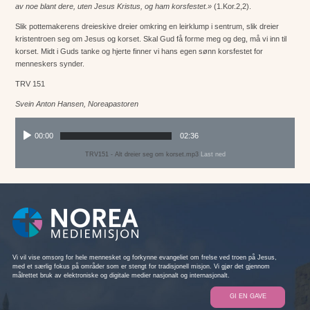
av noe blant dere, uten Jesus Kristus, og ham korsfestet.»
(
1.Kor.2,2
).
Slik pottemakerens dreieskive dreier omkring en leirklump i sentrum, slik dreier
kristentroen seg om Jesus og korset. Skal Gud få forme meg og deg, må vi inn til
korset. Midt i Guds tanke og hjerte finner vi hans egen sønn korsfestet for
menneskers synder.
TRV 151
Svein Anton Hansen, Noreapastoren
00:00
02:36
TRV151 - Alt dreier seg om korset.mp3
Last ned
Vi vil vise omsorg for hele mennesket og forkynne evangeliet om frelse ved troen på Jesus,
med et særlig fokus på områder som er stengt for tradisjonell misjon. Vi gjør det gjennom
målrettet bruk av elektroniske og digitale medier nasjonalt og internasjonalt.
GI EN GAVE