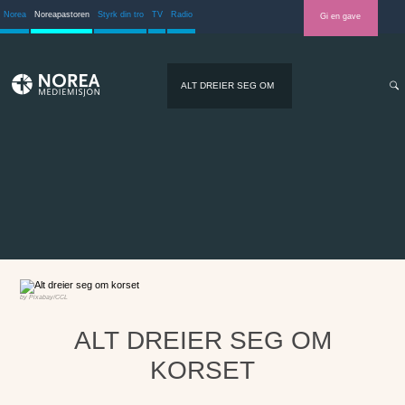
Norea
Noreapastoren
Styrk din tro
TV
Radio
Gi en gave
ALT DREIER SEG OM
KORSET
Pixabay/CCL
ALT DREIER SEG OM
KORSET