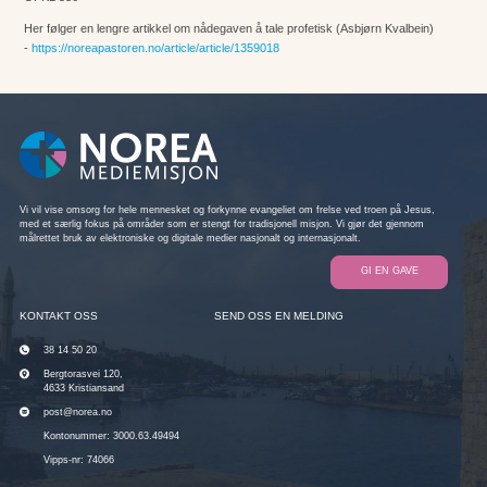
Her følger en lengre artikkel om nådegaven å tale profetisk (Asbjørn Kvalbein)
-
https://noreapastoren.no/article/article/1359018
Vi vil vise omsorg for hele mennesket og forkynne evangeliet om frelse ved troen på Jesus,
med et særlig fokus på områder som er stengt for tradisjonell misjon. Vi gjør det gjennom
målrettet bruk av elektroniske og digitale medier nasjonalt og internasjonalt.
GI EN GAVE
KONTAKT OSS
SEND OSS EN MELDING
38 14 50 20
Bergtorasvei 120,
4633 Kristiansand
post@norea.no
Kontonummer: 3000.63.49494
Vipps-nr: 74066