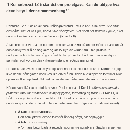
"I Romerbrevet 12,6 står det om profetgave. Kan du utdype hva
dette betyr i denne sammenheng?"
Romerne 12,4-8 er en av flere «nådegavelister» Paulus har i sine brev.
«Alt etter
den nåde som er oss gitt, har vi ulike nådegaver. Om noen har profetisk gave, skal
han bruke den i samsvar med troen.»
(Rom.12,6).
Å tale profetisk vil si at en person formidler Guds Ord på en slik måte at han/hun får
den som lytter til å se seg selv og sitt liv i lys av Guds Ord. Den profetiske
nådegaven har til hensikt å gi en åndelig bedømmelse både av hva som skjer i
samtiden og hvordan den virkelige tilstand er i Guds menighet.
Profetisk tale avslører ofte synd og lunkenhet i de troendes rekker. Derfor tror jeg
ikke denne nådegaven oppleves like enkel å ha, siden budskapet en formidler ikke
oppleves like populært. Slik sett likner denne nådegaven det «å prøve åndene».
Nådegaven til å tale profetisk nevner Paulus også i 1.Kor.14.
«
Men den som taler
profetisk, taler for mennesker, til oppbyggelse, formaning og trøst.»
(1.Kor.14,3).
Både her og i Romerbrevet snakker ikke Paulus om å være profet, men om å ha
den funksjon å tale profetisk. Denne nådegaven har følgende formål (kort nevnt):
Å tale til oppbyggelse.
Den som lytter til denne talen får åndelig påfyll, blir oppbygget.
Å tale til formaning.
Å formane betyr både å rettlede, oppmuntre og advare. Stadig trenger jeg