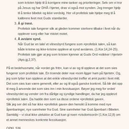
som kristen hjelp til å korrigere mine tanker og prioriteringer. Selv om vi tror
på Jesus og har DHÅ i hjertet, dras vi også mot synden. Jeg trenger hjelp
til å tenke bibelsk og ikke verdslig. Her vil profetisk tale hjelpe meg til å
kalibrere livet mot Guds standarder.
Å gi trøst.
Profetisk tale fungerer slik at gleden kommer sterkere tilbake i livet når du
opplever sorg eller har mistet motet.
Å avsløre synd.
Når Gud lar en tale/ et vitnesbyrd fungere som «profetisk tale», så kan
både kristne og ikke-kristne oppleve at synd avsløres. (1.Kor.14,24-25).
Profetisk tale gjør at jeg som kristen kjenner at Guds Ord «stikker i hjertet»
(Apo.gj.2,37).
På et bedehusmøte, når «ordet gis fritt», kan vi av og til oppleve at det som sies
fungerer som profetisk tale. En troende deler noe «som ligger ham på hjertet». Og,
jeg som lytter kan oppleve at det enkle vitnesbyrdet treffer et ømt punkt i livet mitt.
Det som sies kan være generelt, eller av og til også ganske konkret. Så blir det opp
til meg å anvende det som sies inn i min livssituasjon. Bøyer jeg meg for ordet/
vitnesbyrdet og vender om fra dårlige og syndige handlinger, da har jeg opplevd
«profetisk tale». Da hadde den som sa disse ordene «profetisk gave».
Slik jeg ser det så har ikke «profetisk gave» den hensikt å komme med nye
åpenbaringer, nye sannheter fra Gud. Sine sannheter har Gud åpenbart i Bibelen.
Samtidig – vi skal ikke utelukke at Gud kan gi noen «visdomsord» (1.Kor.12,8) om
et annet menneskes konkrete livssituasjon.
OPKL 536