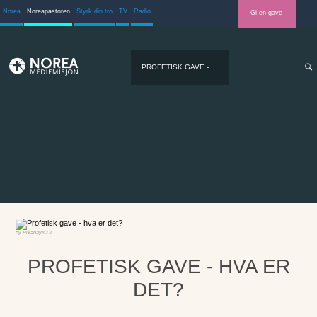
Norea
Noreapastoren
Styrk din tro
TV
Radio
Gi en gave
PROFETISK GAVE -
HVA ER DET?
Pixabay/CCL
PROFETISK GAVE - HVA ER
DET?