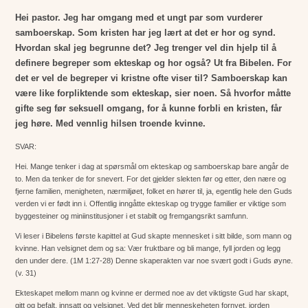
Hei pastor. Jeg har omgang med et ungt par som vurderer
samboerskap. Som kristen har jeg lært at det er hor og synd.
Hvordan skal jeg begrunne det? Jeg trenger vel din hjelp til å
definere begreper som ekteskap og hor også? Ut fra Bibelen. For
det er vel de begreper vi kristne ofte viser til? Samboerskap kan
være like forpliktende som ekteskap, sier noen. Så hvorfor måtte
gifte seg før seksuell omgang, for å kunne forbli en kristen, får
jeg høre. Med vennlig hilsen troende kvinne.
SVAR:
Hei. Mange tenker i dag at spørsmål om ekteskap og samboerskap bare angår de
to. Men da tenker de for snevert. For det gjelder slekten før og etter, den nære og
fjerne familien, menigheten, nærmiljøet, folket en hører til, ja, egentlig hele den Guds
verden vi er født inn i. Offentlig inngåtte ekteskap og trygge familier er viktige som
byggesteiner og miniinstitusjoner i et stabilt og fremgangsrikt samfunn.
Vi leser i Bibelens første kapittel at Gud skapte mennesket i sitt bilde, som mann og
kvinne. Han velsignet dem og sa: Vær fruktbare og bli mange, fyll jorden og legg
den under dere. (1M 1:27-28) Denne skaperakten var noe svært godt i Guds øyne.
(v. 31)
Ekteskapet mellom mann og kvinne er dermed noe av det viktigste Gud har skapt,
gitt og befalt, innsatt og velsignet. Ved det blir menneskeheten fornyet, jorden