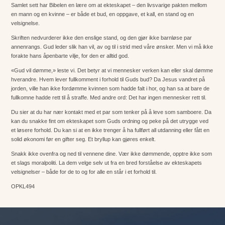
Samlet sett har Bibelen en lære om at ekteskapet – den livsvarige pakten mellom
en mann og en kvinne – er både et bud, en oppgave, et kall, en stand og en
velsignelse.
Skriften nedvurderer ikke den enslige stand, og den gjør ikke barnløse par
annenrangs. Gud leder slik han vil, av og til i strid med våre ønsker. Men vi må ikke
forakte hans åpenbarte vilje, for den er alltid god.
«Gud vil dømme,» leste vi. Det betyr at vi mennesker verken kan eller skal dømme
hverandre. Hvem lever fullkomment i forhold til Guds bud? Da Jesus vandret på
jorden, ville han ikke fordømme kvinnen som hadde falt i hor, og han sa at bare de
fullkomne hadde rett til å straffe. Med andre ord: Det har ingen mennesker rett til.
Du sier at du har nær kontakt med et par som tenker på å leve som samboere. Da
kan du snakke fint om ekteskapet som Guds ordning og peke på det utrygge ved
et løsere forhold. Du kan si at en ikke trenger å ha fullført all utdanning eller fått en
solid økonomi før en gifter seg. Et bryllup kan gjøres enkelt.
Snakk ikke ovenfra og ned til vennene dine. Vær ikke dømmende, opptre ikke som
et slags moralpoliti. La dem velge selv ut fra en bred forståelse av ekteskapets
velsignelser – både for de to og for alle en står i et forhold til.
OPKL494