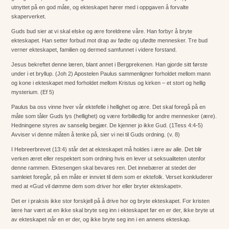
utnyttet på en god måte, og ekteskapet hører med i oppgaven å forvalte
skaperverket.
Guds bud sier at vi skal elske og ære foreldrene våre. Han forbyr å bryte
ekteskapet. Han setter forbud mot drap av fødte og ufødte mennesker. Tre bud
verner ekteskapet, familien og dermed samfunnet i videre forstand.
Jesus bekreftet denne læren, blant annet i Bergprekenen. Han gjorde sitt første
under i et bryllup. (Joh 2) Apostelen Paulus sammenligner forholdet mellom mann
og kone i ekteskapet med forholdet mellom Kristus og kirken – et stort og hellig
mysterium. (Ef 5)
Paulus ba oss vinne hver vår ektefelle i hellighet og ære. Det skal foregå på en
måte som tåler Guds lys (hellighet) og være forbilledlig for andre mennesker (ære).
Hedningene styres av sanselig begjær. De kjenner jo ikke Gud. (1Tess 4:4-5)
Avviser vi denne måten å tenke på, sier vi nei til Guds ordning. (v. 8)
I Hebreerbrevet (13:4) står det at ekteskapet må holdes i ære av alle. Det blir
verken æret eller respektert som ordning hvis en lever ut seksualiteten utenfor
denne rammen. Ektesengen skal bevares ren. Det innebærer at stedet der
samleiet foregår, på en måte er innviet til dem som er ektefolk. Verset konkluderer
med at «Gud vil dømme dem som driver hor eller bryter ekteskapet».
Det er i praksis ikke stor forskjell på å drive hor og bryte ekteskapet. For kristen
lære har vært at en ikke skal bryte seg inn i ekteskapet før en er der, ikke bryte ut
av ekteskapet når en er der, og ikke bryte seg inn i en annens ekteskap.