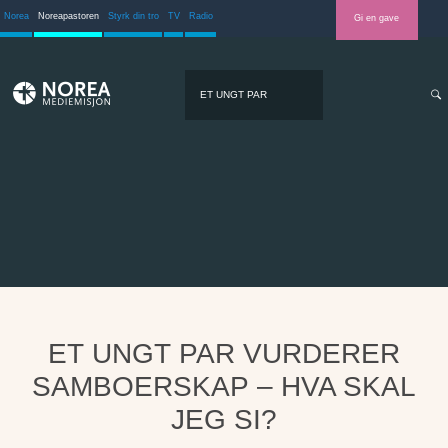
Norea
Noreapastoren
Styrk din tro
TV
Radio
Gi en gave
ET UNGT PAR
VURDERER
SAMBOERSKAP –
HVA SKAL JEG SI?
ET UNGT PAR VURDERER
SAMBOERSKAP – HVA SKAL
JEG SI?