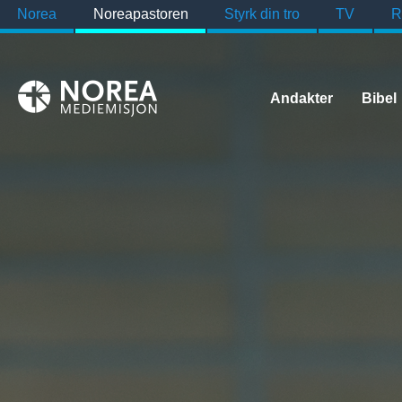
Norea
Noreapastoren
Styrk din tro
TV
R
Andakter
Bibel