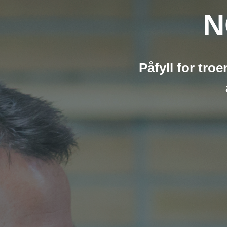
N
Påfyll for troe