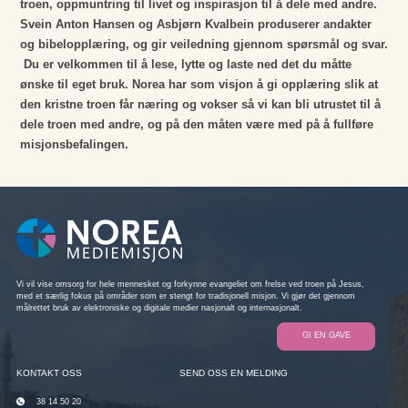
troen, oppmuntring til livet og inspirasjon til å dele med andre.
Svein Anton Hansen og Asbjørn Kvalbein produserer andakter
og bibelopplæring, og gir veiledning gjennom spørsmål og svar.
Du er velkommen til å lese, lytte og laste ned det du måtte
ønske til eget bruk. Norea har som visjon å gi opplæring slik at
den kristne troen får næring og vokser så vi kan bli utrustet til å
dele troen med andre, og på den måten være med på å fullføre
misjonsbefalingen.
Vi vil vise omsorg for hele mennesket og forkynne evangeliet om frelse ved troen på Jesus,
med et særlig fokus på områder som er stengt for tradisjonell misjon. Vi gjør det gjennom
målrettet bruk av elektroniske og digitale medier nasjonalt og internasjonalt.
GI EN GAVE
KONTAKT OSS
SEND OSS EN MELDING
38 14 50 20