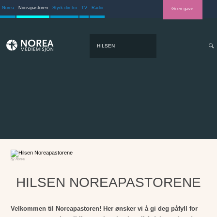
Norea
Noreapastoren
Styrk din tro
TV
Radio
Gi en gave
HILSEN
NOREAPASTORENE
Norea
HILSEN NOREAPASTORENE
Velkommen til Noreapastoren! Her ønsker vi å gi deg påfyll for