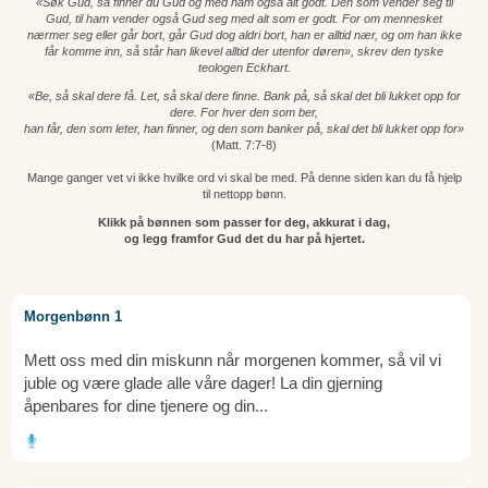
«Søk Gud, så finner du Gud og med ham også alt godt. Den som vender seg til
Gud, til ham vender også Gud seg med alt som er godt. For om mennesket
nærmer seg eller går bort, går Gud dog aldri bort, han er alltid nær, og om han ikke
får komme inn, så står han likevel alltid der utenfor døren», skrev den tyske
teologen Eckhart.
«Be, så skal dere få. Let, så skal dere finne. Bank på, så skal det bli lukket opp for
dere. For hver den som ber,
han får, den som leter, han finner, og den som banker på, skal det bli lukket opp for»
(Matt. 7:7-8)
Mange ganger vet vi ikke hvilke ord vi skal be med. På denne siden kan du få hjelp
til nettopp bønn.
Klikk på bønnen som passer for deg, akkurat i dag,
og legg framfor Gud det du har på hjertet.
Morgenbønn 1
Mett oss med din miskunn når morgenen kommer, så vil vi
juble og være glade alle våre dager! La din gjerning
åpenbares for dine tjenere og din...