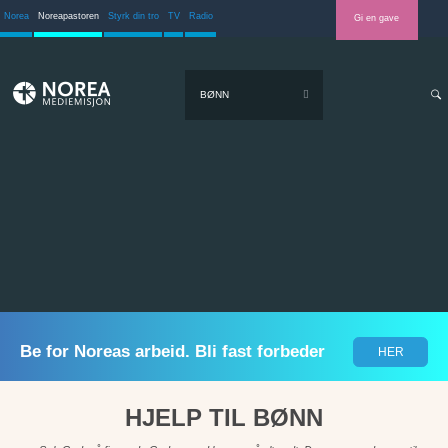
Norea
Noreapastoren
Styrk din tro
TV
Radio
Gi en gave
BØNN
Be for Noreas arbeid. Bli fast forbeder
HER
HJELP TIL BØNN