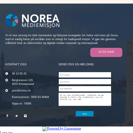
Vi vil vise omsorg for hele mennesket og forkynne evangeliet om frelse ved troen på Jesus,
med et særlig fokus på områder som er stengt for tradisjonell misjon. Vi gjør det gjennom
målrettet bruk av elektroniske og digitale medier nasjonalt og internasjonalt.
GI EN GAVE
KONTAKT OSS
SEND OSS EN MELDING
38 14 50 20
Bergtorasvei 120,
4633 Kristiansand
post@norea.no
Kontonummer: 3000.63.49494
Vipps-nr: 74066
Logg inn